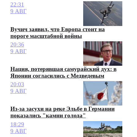
22:31
9 АВГ
Вучич заявил, что Европа стоит на
пороге масштабной войны
20:36
9 АВГ
Нация, потерявшая самурайский дух: в
Японии согласились с Медведевым
20:03
9 АВГ
Из-за засухи на реке Эльбе в Германии
показались "камни голода"
18:29
9 АВГ