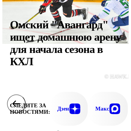
Омский "Авангард"
ищет домашнюю арену
для начала сезона в
КХЛ
© HAWK.
СЛЕДИТЕ ЗА
Дзен
Макс
НОВОСТЯМИ: