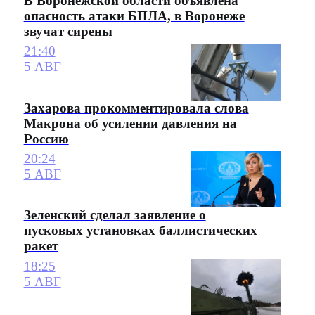
В Воронежской области объявлена
опасность атаки БПЛА, в Воронеже
звучат сирены
21:40
5 АВГ
Захарова прокомментировала слова
Макрона об усилении давления на
Россию
20:24
5 АВГ
Зеленский сделал заявление о
пусковых установках баллистических
ракет
18:25
5 АВГ