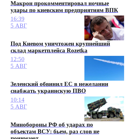
Макрон прокомментировал ночные
удары по киевским предприятиям ВПК
16:39
5 АВГ
Под Киевом уничтожен крупнейший
склад маркетплейса Rozetka
12:50
5 АВГ
Зеленский обвинил ЕС в нежелании
снабжать украинскую ПВО
10:14
5 АВГ
Минобороны РФ об ударах по
объектам ВСУ: бьем, раз слов не
понимают