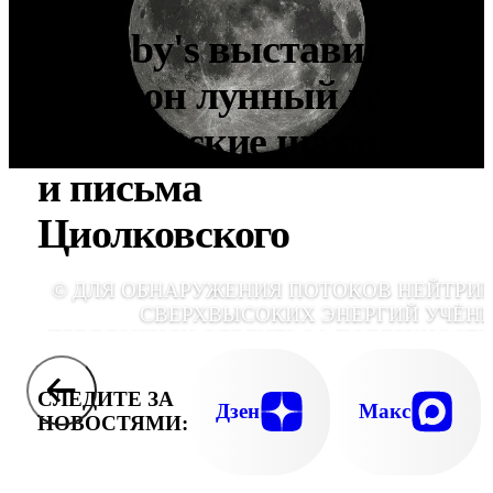
Sotheby's выставил на
аукцион лунный грунт,
космические шахматы
и письма
Циолковского
© ДЛЯ ОБНАРУЖЕНИЯ ПОТОКОВ НЕЙТРИ
СВЕРХВЫСОКИХ ЭНЕРГИЙ УЧЁН
ПРЕДЛОЖИЛИ СЛЕДИТЬ ЗА ПОВЕРХНОСТ
ЛУНЫ , (ФОТО WIKIMEDIA COMMONS
СЛЕДИТЕ ЗА
Дзен
Макс
НОВОСТЯМИ: