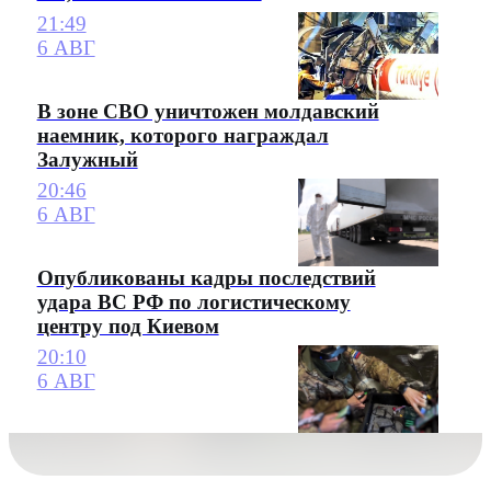
21:49
6 АВГ
В зоне СВО уничтожен молдавский
наемник, которого награждал
Залужный
20:46
6 АВГ
Опубликованы кадры последствий
удара ВС РФ по логистическому
центру под Киевом
20:10
6 АВГ