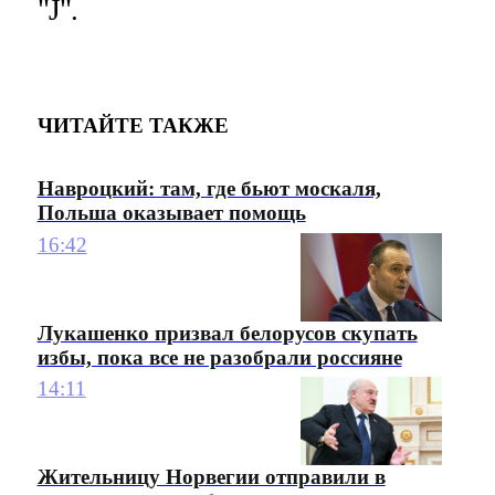
"J".
ЧИТАЙТЕ ТАКЖЕ
Навроцкий: там, где бьют москаля,
Польша оказывает помощь
16:42
Лукашенко призвал белорусов скупать
избы, пока все не разобрали россияне
14:11
Жительницу Норвегии отправили в