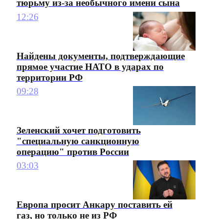
тюрьму из-за необычного имени сына
12:26
Найдены документы, подтверждающие
прямое участие НАТО в ударах по
территории РФ
09:28
Зеленский хочет подготовить
"специальную санкционную
операцию" против России
03:03
Европа просит Анкару поставить ей
газ, но только не из РФ