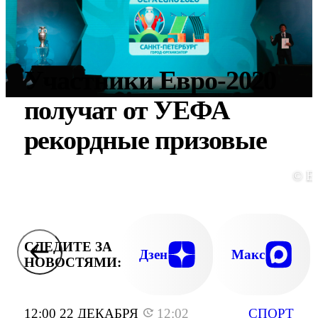
Участники Евро-2020
получат от УЕФА
рекордные призовые
© E
СЛЕДИТЕ ЗА
Дзен
Макс
НОВОСТЯМИ:
12:00 22 ДЕКАБРЯ
12:02
СПОРТ