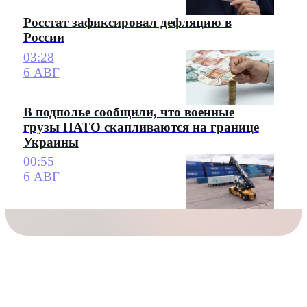
Росстат зафиксировал дефляцию в
России
03:28
6 АВГ
В подполье сообщили, что военные
грузы НАТО скапливаются на границе
Украины
00:55
6 АВГ