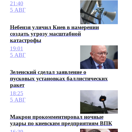
21:40
5 АВГ
Небензя уличил Киев в намерении
создать угрозу масштабной
катастрофы
19:01
5 АВГ
Зеленский сделал заявление о
пусковых установках баллистических
ракет
18:25
5 АВГ
Макрон прокомментировал ночные
удары по киевским предприятиям ВПК
16:39