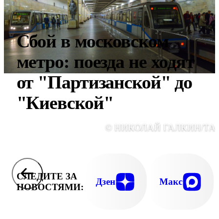
Сбой в московском
метро: поезда не ходят
от "Партизанской" до
"Киевской"
© НИКОЛАЙ ГАЛКИН/ТА
СЛЕДИТЕ ЗА
Дзен
Макс
НОВОСТЯМИ: