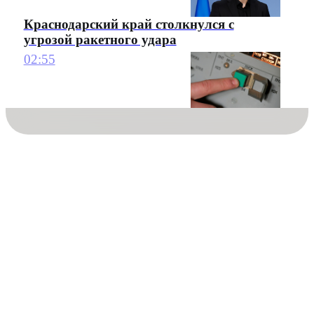
Краснодарский край столкнулся с
угрозой ракетного удара
02:55