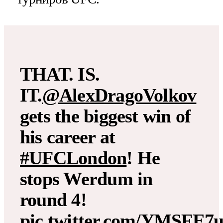
THAT. IS.
IT.
@AlexDragoVolkov
gets the biggest win of
his career at
#UFCLondon
! He
stops Werdum in
round 4!
pic.twitter.com/YMSFE7u