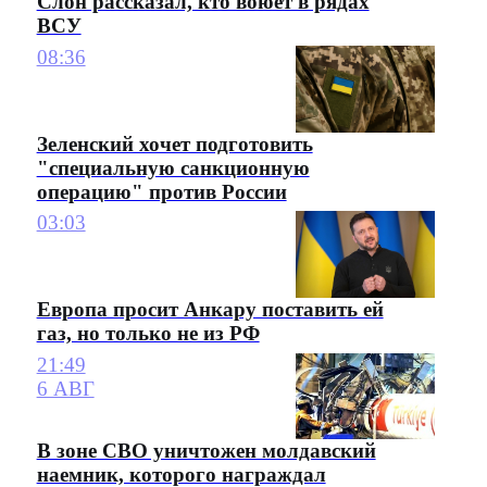
Слон рассказал, кто воюет в рядах
ВСУ
08:36
Зеленский хочет подготовить
"специальную санкционную
операцию" против России
03:03
Европа просит Анкару поставить ей
газ, но только не из РФ
21:49
6 АВГ
В зоне СВО уничтожен молдавский
наемник, которого награждал