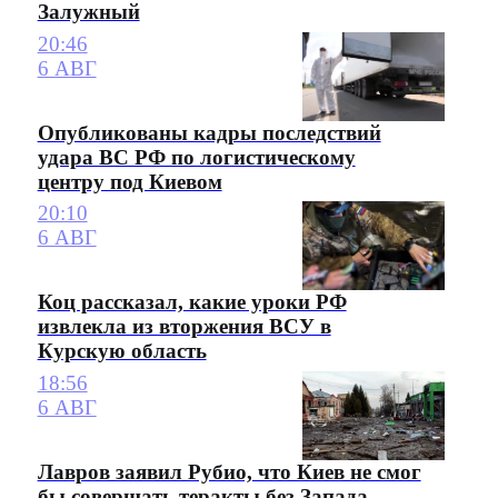
Залужный
20:46
6 АВГ
Опубликованы кадры последствий
удара ВС РФ по логистическому
центру под Киевом
20:10
6 АВГ
Коц рассказал, какие уроки РФ
извлекла из вторжения ВСУ в
Курскую область
18:56
6 АВГ
Лавров заявил Рубио, что Киев не смог
бы совершать теракты без Запада