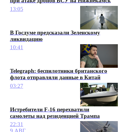
при атаке дронов ВСУ на Нижнекамск
13:05
В Госдуме предсказали Зеленскому
ликвидацию
10:41
Telegraph: беспилотники британского
флота отправляли данные в Китай
03:27
Истребители F-16 перехватили
самолеты над резиденцией Трампа
22:31
9 АВГ