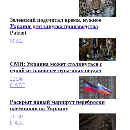
Зеленский подсчитал время, нужное
Украине для запуска производства
Patriot
00:32
СМИ: Украина может столкнуться с
одной из наиболее серьезных неудач
22:36
8 АВГ
Раскрыт новый маршрут переброски
наемников на Украину
20:50
8 АВГ