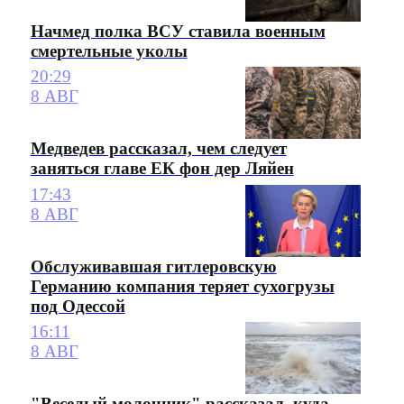
Начмед полка ВСУ ставила военным
смертельные уколы
20:29
8 АВГ
Медведев рассказал, чем следует
заняться главе ЕК фон дер Ляйен
17:43
8 АВГ
Обслуживавшая гитлеровскую
Германию компания теряет сухогрузы
под Одессой
16:11
8 АВГ
"Веселый молочник" рассказал, куда