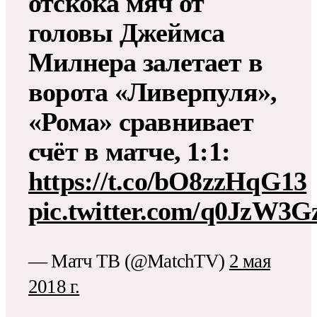
отскока мяч от
головы Джеймса
Милнера залетает в
ворота «Ливерпуля»,
«Рома» сравнивает
счёт в матче, 1:1:
https://t.co/bO8zzHqG13
pic.twitter.com/q0JzW3G
— Матч ТВ (@MatchTV)
2 мая
2018 г.