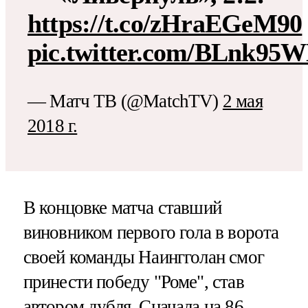
https://t.co/zHraEGeM90
pic.twitter.com/BLnk95
— Матч ТВ (@MatchTV)
2 мая
2018 г.
В концовке матча ставший
виновником первого гола в ворота
своей команды Наингголан смог
принести победу "Роме", став
автором дубля. Сначала на 86