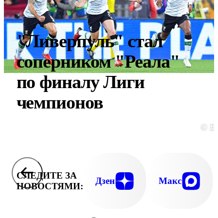
"Ливерпуль" стал
соперником "Реала"
по финалу Лиги
чемпионов
© E
СЛЕДИТЕ ЗА
Дзен
Макс
НОВОСТЯМИ: