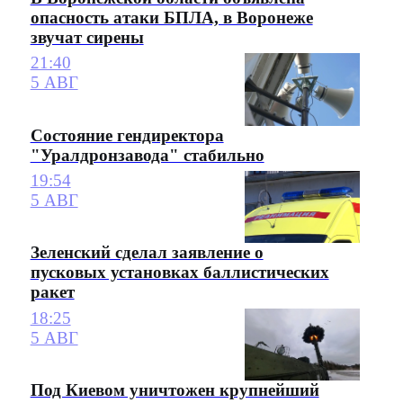
опасность атаки БПЛА, в Воронеже
звучат сирены
21:40
5 АВГ
Состояние гендиректора
"Уралдронзавода" стабильно
19:54
5 АВГ
Зеленский сделал заявление о
пусковых установках баллистических
ракет
18:25
5 АВГ
Под Киевом уничтожен крупнейший