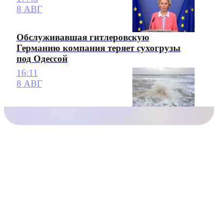
8 АВГ
Обслуживавшая гитлеровскую
Германию компания теряет сухогрузы
под Одессой
16:11
8 АВГ