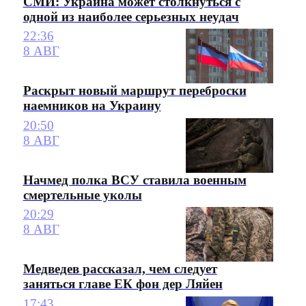
СМИ: Украина может столкнуться с
одной из наиболее серьезных неудач
22:36
8 АВГ
Раскрыт новый маршрут переброски
наемников на Украину
20:50
8 АВГ
Начмед полка ВСУ ставила военным
смертельные уколы
20:29
8 АВГ
Медведев рассказал, чем следует
заняться главе ЕК фон дер Ляйен
17:43