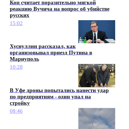
Коц считает поразительно мягкой
реакцию Вучича на вопрос об убийстве
русских
15:02
Хуснуллин рассказал, как
организовывал приезд Путина в
Мариуполь
10:28
В Уфе дроны попытались нанести удар
по предприятиям - один упал на
стройку
08:46