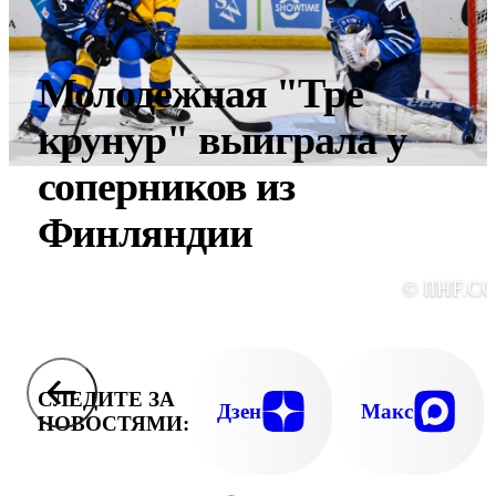
Молодежная "Тре
крунур" выиграла у
соперников из
Финляндии
© IIHF.C
СЛЕДИТЕ ЗА
Дзен
Макс
НОВОСТЯМИ: