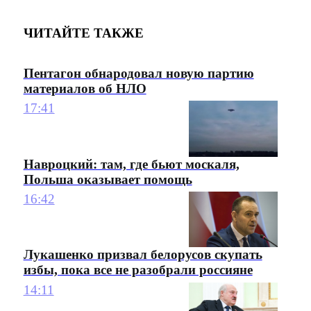
ЧИТАЙТЕ ТАКЖЕ
Пентагон обнародовал новую партию
материалов об НЛО
17:41
Навроцкий: там, где бьют москаля,
Польша оказывает помощь
16:42
Лукашенко призвал белорусов скупать
избы, пока все не разобрали россияне
14:11