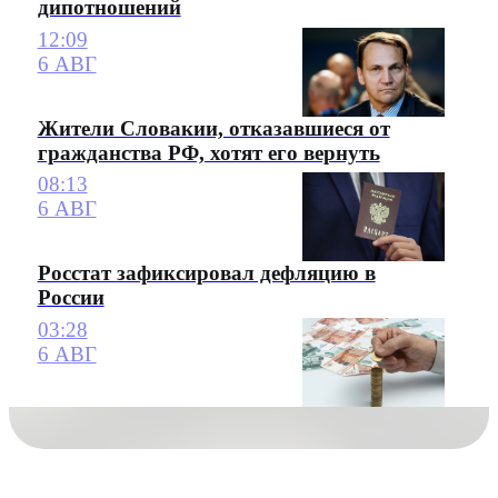
дипотношений
12:09
6 АВГ
Жители Словакии, отказавшиеся от
гражданства РФ, хотят его вернуть
08:13
6 АВГ
Росстат зафиксировал дефляцию в
России
03:28
6 АВГ