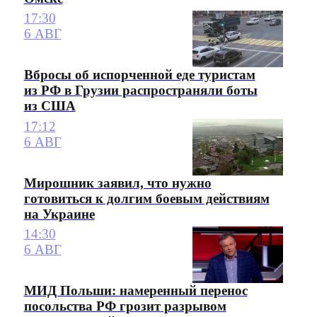
17:30
6 АВГ
Вбросы об испорченной еде туристам
из РФ в Грузии распространяли боты
из США
17:12
6 АВГ
Мирошник заявил, что нужно
готовиться к долгим боевым действиям
на Украине
14:30
6 АВГ
МИД Польши: намеренный перенос
посольства РФ грозит разрывом