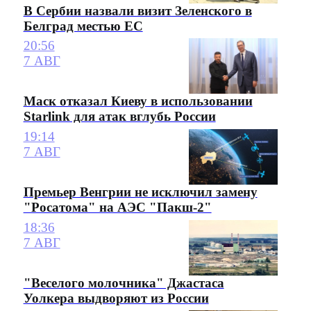
В Сербии назвали визит Зеленского в
Белград местью ЕС
20:56
7 АВГ
Маск отказал Киеву в использовании
Starlink для атак вглубь России
19:14
7 АВГ
Премьер Венгрии не исключил замену
"Росатома" на АЭС "Пакш-2"
18:36
7 АВГ
"Веселого молочника" Джастаса
Уолкера выдворяют из России