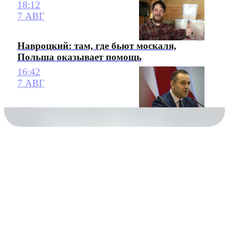
18:12
7 АВГ
Навроцкий: там, где бьют москаля,
Польша оказывает помощь
16:42
7 АВГ