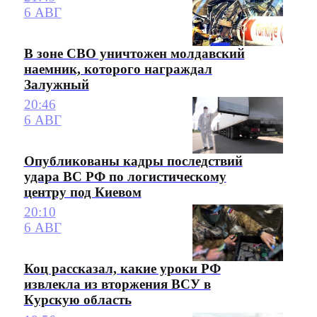
6 АВГ
В зоне СВО уничтожен молдавский
наемник, которого награждал
Залужный
20:46
6 АВГ
Опубликованы кадры последствий
удара ВС РФ по логистическому
центру под Киевом
20:10
6 АВГ
Коц рассказал, какие уроки РФ
извлекла из вторжения ВСУ в
Курскую область