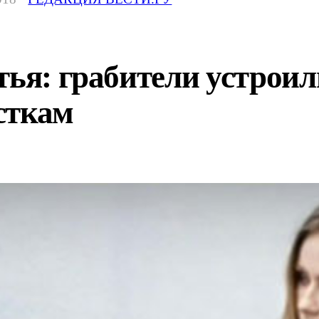
тья: грабители устрои
сткам