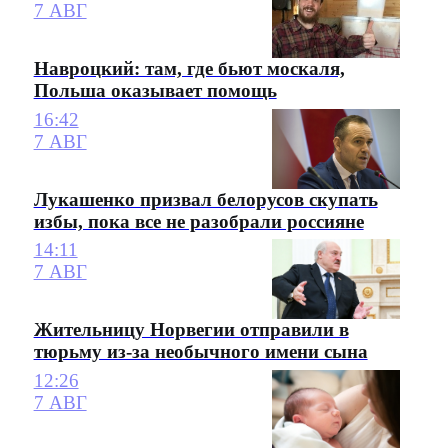
7 АВГ
Навроцкий: там, где бьют москаля,
Польша оказывает помощь
16:42
7 АВГ
Лукашенко призвал белорусов скупать
избы, пока все не разобрали россияне
14:11
7 АВГ
Жительницу Норвегии отправили в
тюрьму из-за необычного имени сына
12:26
7 АВГ