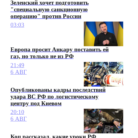
Зеленский хочет подготовить
"специальную санкционную
операцию" против России
03:03
Европа просит Анкару поставить ей
газ, но только не из РФ
21:49
6 АВГ
Опубликованы кадры последствий
удара ВС РФ по логистическому
центру под Киевом
20:10
6 АВГ
Коц рассказал, какие уроки РФ