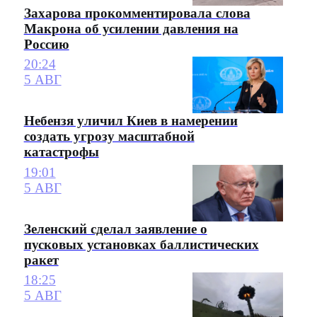
Захарова прокомментировала слова
Макрона об усилении давления на
Россию
20:24
5 АВГ
Небензя уличил Киев в намерении
создать угрозу масштабной
катастрофы
19:01
5 АВГ
Зеленский сделал заявление о
пусковых установках баллистических
ракет
18:25
5 АВГ