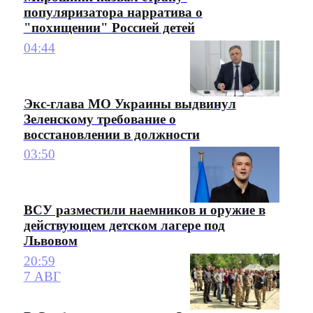
популяризатора нарратива о
"похищении" Россией детей
04:44
Экс-глава МО Украины выдвинул
Зеленскому требование о
восстановлении в должности
03:50
ВСУ разместили наемников и оружие в
действующем детском лагере под
Львовом
20:59
7 АВГ