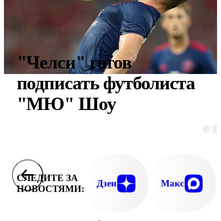
"Челси" готов
подписать футболиста
"МЮ" Шоу
© E
СЛЕДИТЕ ЗА
Дзен
Макс
НОВОСТЯМИ: