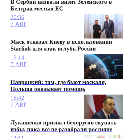
В Сербии назвали визит Зеленского в
Белград местью ЕС
20:56
7 АВГ
Маск отказал Киеву в использовании
Starlink для атак вглубь России
19:14
7 АВГ
Навроцкий: там, где бьют москаля,
Польша оказывает помощь
16:42
7 АВГ
Лукашенко призвал белорусов скупать
избы, пока все не разобрали россияне
14:11