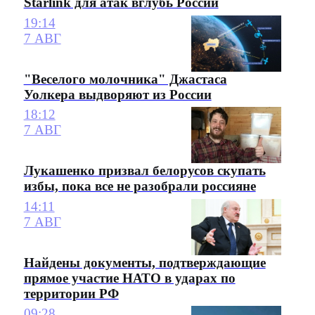
Starlink для атак вглубь России
19:14
7 АВГ
"Веселого молочника" Джастаса
Уолкера выдворяют из России
18:12
7 АВГ
Лукашенко призвал белорусов скупать
избы, пока все не разобрали россияне
14:11
7 АВГ
Найдены документы, подтверждающие
прямое участие НАТО в ударах по
территории РФ
09:28