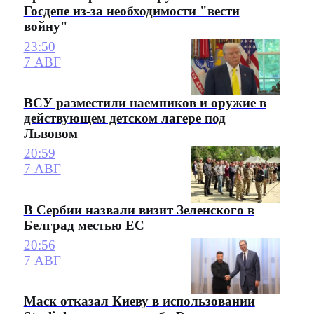
Госдепе из-за необходимости "вести
войну"
23:50
7 АВГ
ВСУ разместили наемников и оружие в
действующем детском лагере под
Львовом
20:59
7 АВГ
В Сербии назвали визит Зеленского в
Белград местью ЕС
20:56
7 АВГ
Маск отказал Киеву в использовании