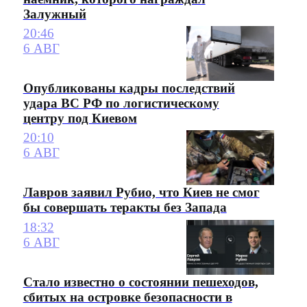
Залужный
20:46
6 АВГ
Опубликованы кадры последствий
удара ВС РФ по логистическому
центру под Киевом
20:10
6 АВГ
Лавров заявил Рубио, что Киев не смог
бы совершать теракты без Запада
18:32
6 АВГ
Стало известно о состоянии пешеходов,
сбитых на островке безопасности в