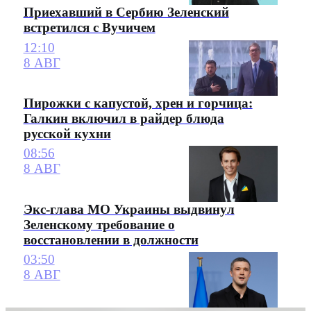
Приехавший в Сербию Зеленский
встретился с Вучичем
12:10
8 АВГ
Пирожки с капустой, хрен и горчица:
Галкин включил в райдер блюда
русской кухни
08:56
8 АВГ
Экс-глава МО Украины выдвинул
Зеленскому требование о
восстановлении в должности
03:50
8 АВГ