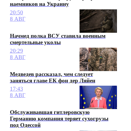
наемников на Украину
20:50
8 АВГ
Начмед полка ВСУ ставила военным
смертельные уколы
20:29
8 АВГ
Медведев рассказал, чем следует
заняться главе ЕК фон дер Ляйен
17:43
8 АВГ
Обслуживавшая гитлеровскую
Германию компания теряет сухогрузы
под Одессой