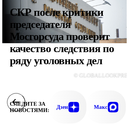
СКР после критики
председателя
Мосгорсуда проверит
качество следствия по
ряду уголовных дел
© GLOBALLOOKPRE
СЛЕДИТЕ ЗА
Дзен
Макс
НОВОСТЯМИ: