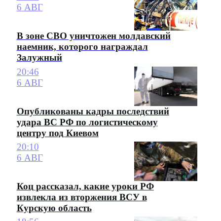
6 АВГ
В зоне СВО уничтожен молдавский
наемник, которого награждал
Залужный
20:46
6 АВГ
Опубликованы кадры последствий
удара ВС РФ по логистическому
центру под Киевом
20:10
6 АВГ
Коц рассказал, какие уроки РФ
извлекла из вторжения ВСУ в
Курскую область