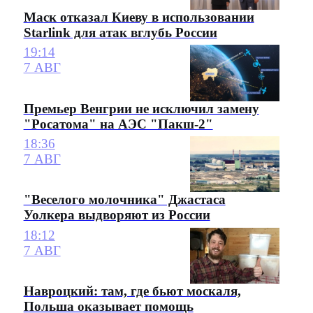
Маск отказал Киеву в использовании
Starlink для атак вглубь России
19:14
7 АВГ
Премьер Венгрии не исключил замену
"Росатома" на АЭС "Пакш-2"
18:36
7 АВГ
"Веселого молочника" Джастаса
Уолкера выдворяют из России
18:12
7 АВГ
Навроцкий: там, где бьют москаля,
Польша оказывает помощь