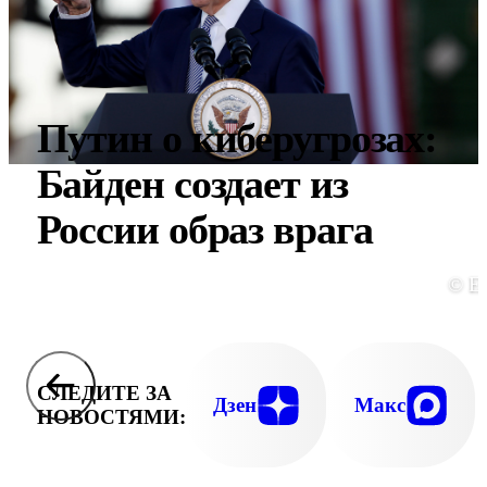
Путин о киберугрозах:
Байден создает из
России образ врага
© E
СЛЕДИТЕ ЗА
Дзен
Макс
НОВОСТЯМИ: