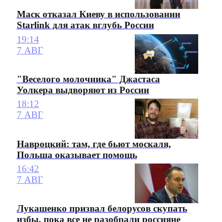
Маск отказал Киеву в использовании
Starlink для атак вглубь России
19:14
7 АВГ
"Веселого молочника" Джастаса
Уолкера выдворяют из России
18:12
7 АВГ
Навроцкий: там, где бьют москаля,
Польша оказывает помощь
16:42
7 АВГ
Лукашенко призвал белорусов скупать
избы, пока все не разобрали россияне