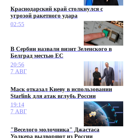
Краснодарский край столкнулся с
угрозой ракетного удара
02:55
В Сербии назвали визит Зеленского в
Белград местью ЕС
20:56
7 АВГ
Маск отказал Киеву в использовании
Starlink для атак вглубь России
19:14
7 АВГ
"Веселого молочника" Джастаса
Уолкера выдворяют из России