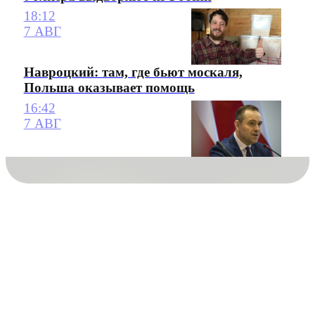
18:12
7 АВГ
Навроцкий: там, где бьют москаля,
Польша оказывает помощь
16:42
7 АВГ