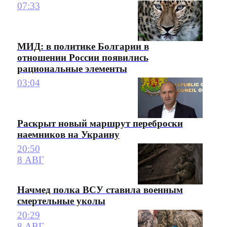
07:33
МИД: в политике Болгарии в
отношении России появились
рациональные элементы
03:04
Раскрыт новый маршрут переброски
наемников на Украину
20:50
8 АВГ
Начмед полка ВСУ ставила военным
смертельные уколы
20:29
8 АВГ