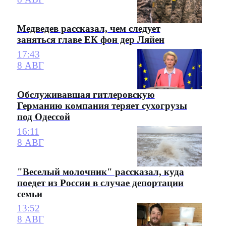
Медведев рассказал, чем следует
заняться главе ЕК фон дер Ляйен
17:43
8 АВГ
Обслуживавшая гитлеровскую
Германию компания теряет сухогрузы
под Одессой
16:11
8 АВГ
"Веселый молочник" рассказал, куда
поедет из России в случае депортации
семьи
13:52
8 АВГ