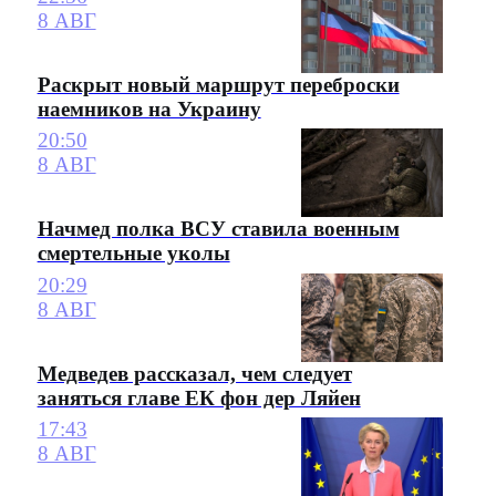
8 АВГ
Раскрыт новый маршрут переброски
наемников на Украину
20:50
8 АВГ
Начмед полка ВСУ ставила военным
смертельные уколы
20:29
8 АВГ
Медведев рассказал, чем следует
заняться главе ЕК фон дер Ляйен
17:43
8 АВГ