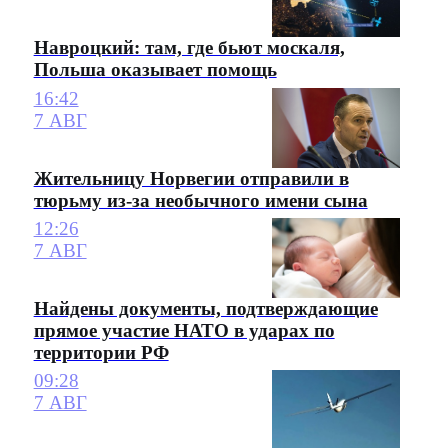
Навроцкий: там, где бьют москаля,
Польша оказывает помощь
16:42
7 АВГ
Жительницу Норвегии отправили в
тюрьму из-за необычного имени сына
12:26
7 АВГ
Найдены документы, подтверждающие
прямое участие НАТО в ударах по
территории РФ
09:28
7 АВГ