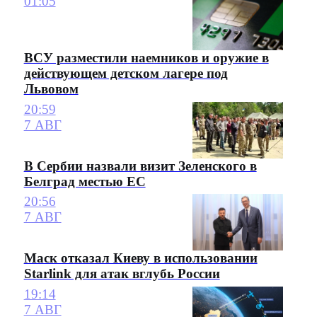
01:05
ВСУ разместили наемников и оружие в
действующем детском лагере под
Львовом
20:59
7 АВГ
В Сербии назвали визит Зеленского в
Белград местью ЕС
20:56
7 АВГ
Маск отказал Киеву в использовании
Starlink для атак вглубь России
19:14
7 АВГ