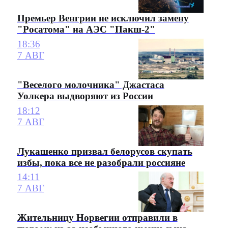
Премьер Венгрии не исключил замену
"Росатома" на АЭС "Пакш-2"
18:36
7 АВГ
"Веселого молочника" Джастаса
Уолкера выдворяют из России
18:12
7 АВГ
Лукашенко призвал белорусов скупать
избы, пока все не разобрали россияне
14:11
7 АВГ
Жительницу Норвегии отправили в