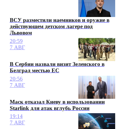
ВСУ разместили наемников и оружие в
действующем детском лагере под
Львовом
20:59
7 АВГ
В Сербии назвали визит Зеленского в
Белград местью ЕС
20:56
7 АВГ
Маск отказал Киеву в использовании
Starlink для атак вглубь России
19:14
7 АВГ