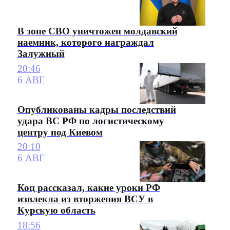
В зоне СВО уничтожен молдавский
наемник, которого награждал
Залужный
20:46
6 АВГ
Опубликованы кадры последствий
удара ВС РФ по логистическому
центру под Киевом
20:10
6 АВГ
Коц рассказал, какие уроки РФ
извлекла из вторжения ВСУ в
Курскую область
18:56