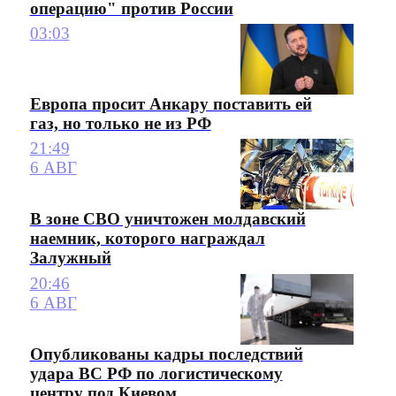
операцию" против России
03:03
Европа просит Анкару поставить ей
газ, но только не из РФ
21:49
6 АВГ
В зоне СВО уничтожен молдавский
наемник, которого награждал
Залужный
20:46
6 АВГ
Опубликованы кадры последствий
удара ВС РФ по логистическому
центру под Киевом