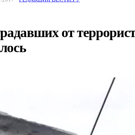
радавших от террорист
лось