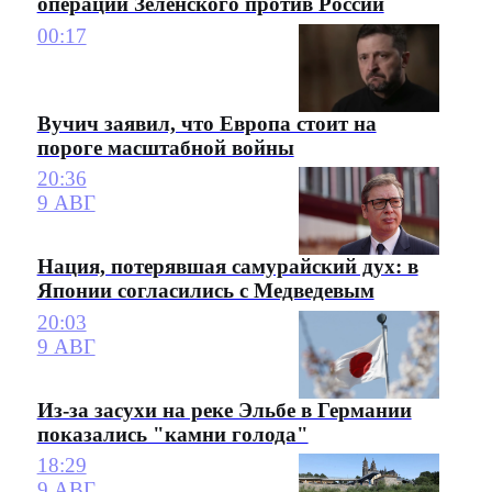
операции Зеленского против России
00:17
Вучич заявил, что Европа стоит на
пороге масштабной войны
20:36
9 АВГ
Нация, потерявшая самурайский дух: в
Японии согласились с Медведевым
20:03
9 АВГ
Из-за засухи на реке Эльбе в Германии
показались "камни голода"
18:29
9 АВГ