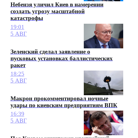
Небензя уличил Киев в намерении
создать угрозу масштабной
катастрофы
19:01
5 АВГ
Зеленский сделал заявление о
пусковых установках баллистических
ракет
18:25
5 АВГ
Макрон прокомментировал ночные
удары по киевским предприятиям ВПК
16:39
5 АВГ