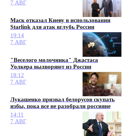
7 АВГ
Маск отказал Киеву в использовании
Starlink для атак вглубь России
19:14
7 АВГ
"Веселого молочника" Джастаса
Уолкера выдворяют из России
18:12
7 АВГ
Лукашенко призвал белорусов скупать
избы, пока все не разобрали россияне
14:11
7 АВГ