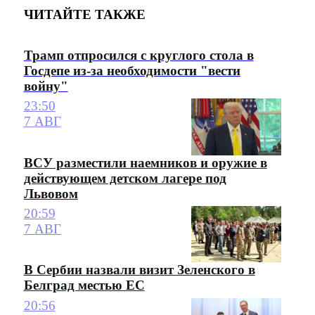
ЧИТАЙТЕ ТАКЖЕ
Трамп отпросился с круглого стола в
Госдепе из-за необходимости "вести
войну"
23:50
7 АВГ
ВСУ разместили наемников и оружие в
действующем детском лагере под
Львовом
20:59
7 АВГ
В Сербии назвали визит Зеленского в
Белград местью ЕС
20:56