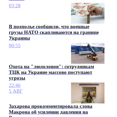
03:28
В подполье сообщили, что военные
грузы НАТО скапливаются на границе
Украины
00:55
Охота на "людоловов": сотрудникам
ТЦК на Украине массово поступают
угрозы
22:46
5 АВГ
Захарова прокомментировала слова
Макрона об усилении давления на