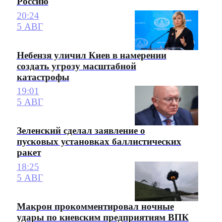
Россию
20:24
5 АВГ
Небензя уличил Киев в намерении
создать угрозу масштабной
катастрофы
19:01
5 АВГ
Зеленский сделал заявление о
пусковых установках баллистических
ракет
18:25
5 АВГ
Макрон прокомментировал ночные
удары по киевским предприятиям ВПК