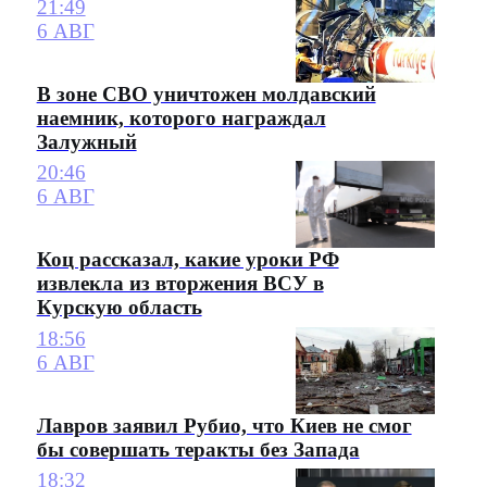
21:49
6 АВГ
В зоне СВО уничтожен молдавский
наемник, которого награждал
Залужный
20:46
6 АВГ
Коц рассказал, какие уроки РФ
извлекла из вторжения ВСУ в
Курскую область
18:56
6 АВГ
Лавров заявил Рубио, что Киев не смог
бы совершать теракты без Запада
18:32