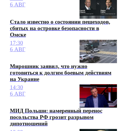
6 АВГ
Стало известно о состоянии пешеходов,
сбитых на островке безопасности в
Омске
17:30
6 АВГ
Мирошник заявил, что нужно
готовиться к долгим боевым действиям
на Украине
14:30
6 АВГ
МИД Польши: намеренный перенос
посольства РФ грозит разрывом
дипотношений