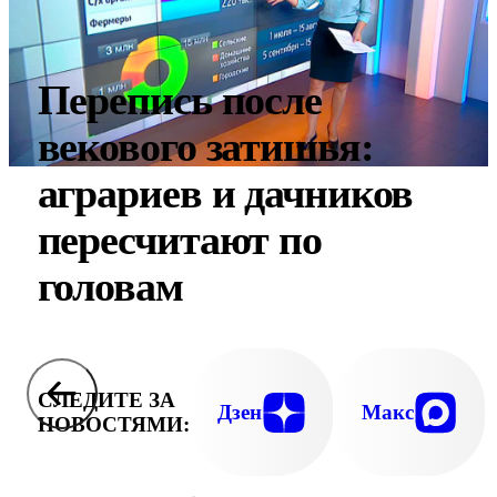
Перепись после
векового затишья:
аграриев и дачников
пересчитают по
головам
СЛЕДИТЕ ЗА
Дзен
Макс
НОВОСТЯМИ: