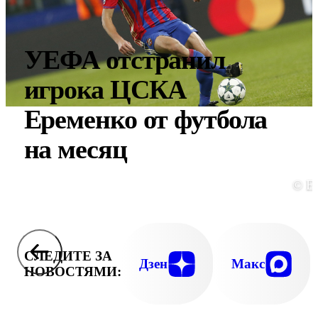
УЕФА отстранил
игрока ЦСКА
Еременко от футбола
на месяц
© E
СЛЕДИТЕ ЗА
Дзен
Макс
НОВОСТЯМИ: