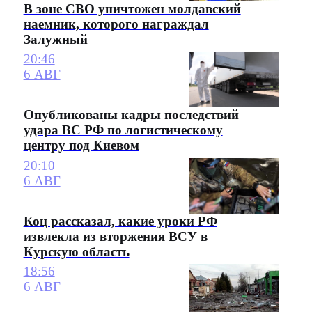
В зоне СВО уничтожен молдавский
наемник, которого награждал
Залужный
20:46
6 АВГ
Опубликованы кадры последствий
удара ВС РФ по логистическому
центру под Киевом
20:10
6 АВГ
Коц рассказал, какие уроки РФ
извлекла из вторжения ВСУ в
Курскую область
18:56
6 АВГ