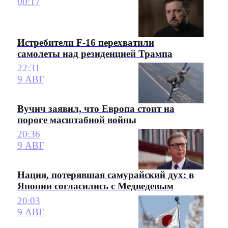
00:17
Истребители F-16 перехватили
самолеты над резиденцией Трампа
22:31
9 АВГ
Вучич заявил, что Европа стоит на
пороге масштабной войны
20:36
9 АВГ
Нация, потерявшая самурайский дух: в
Японии согласились с Медведевым
20:03
9 АВГ