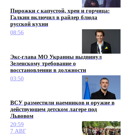
Пирожки с капустой, хрен и горчица:
Галкин включил в райдер блюда
русской кухни
08:56
Экс-глава МО Украины выдвинул
Зеленскому требование о
восстановлении в должности
03:50
ВСУ разместили наемников и оружие в
действующем детском лагере под
Львовом
20:59
7 АВГ