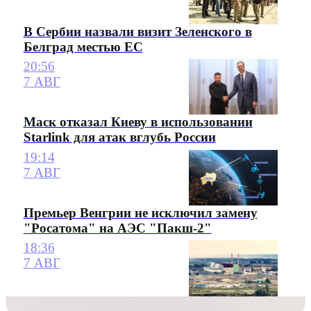
В Сербии назвали визит Зеленского в
Белград местью ЕС
20:56
7 АВГ
Маск отказал Киеву в использовании
Starlink для атак вглубь России
19:14
7 АВГ
Премьер Венгрии не исключил замену
"Росатома" на АЭС "Пакш-2"
18:36
7 АВГ