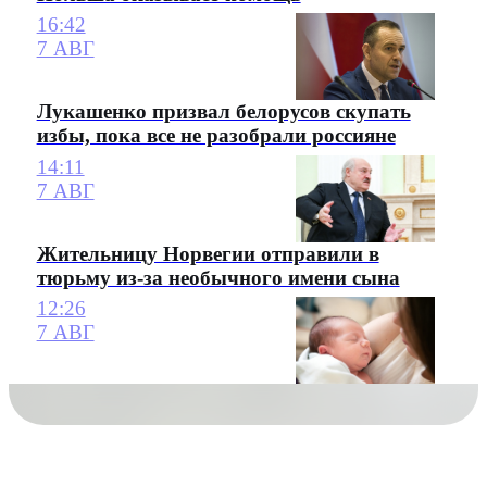
16:42
7 АВГ
Лукашенко призвал белорусов скупать
избы, пока все не разобрали россияне
14:11
7 АВГ
Жительницу Норвегии отправили в
тюрьму из-за необычного имени сына
12:26
7 АВГ