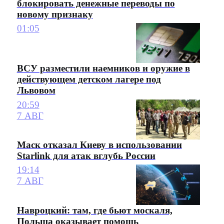
блокировать денежные переводы по
новому признаку
01:05
ВСУ разместили наемников и оружие в
действующем детском лагере под
Львовом
20:59
7 АВГ
Маск отказал Киеву в использовании
Starlink для атак вглубь России
19:14
7 АВГ
Навроцкий: там, где бьют москаля,
Польша оказывает помощь