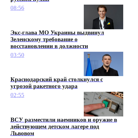
08:56
Экс-глава МО Украины выдвинул
Зеленскому требование о
восстановлении в должности
03:50
Краснодарский край столкнулся с
угрозой ракетного удара
02:55
ВСУ разместили наемников и оружие в
действующем детском лагере под
Львовом