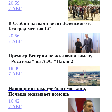
20:59
7 АВГ
В Сербии назвали визит Зеленского в
Белград местью ЕС
20:56
7 АВГ
Премьер Венгрии не исключил замену
"Росатома" на АЭС "Пакш-2"
18:36
7 АВГ
Навроцкий: там, где бьют москаля,
Польша оказывает помощь
16:42
7 АВГ