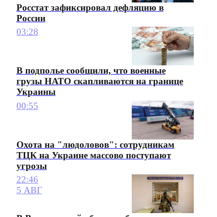
Росстат зафиксировал дефляцию в
России
03:28
В подполье сообщили, что военные
грузы НАТО скапливаются на границе
Украины
00:55
Охота на "людоловов": сотрудникам
ТЦК на Украине массово поступают
угрозы
22:46
5 АВГ